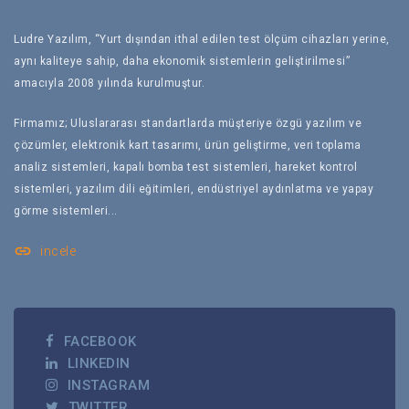
Ludre Yazılım, “Yurt dışından ithal edilen test ölçüm cihazları yerine,
aynı kaliteye sahip, daha ekonomik sistemlerin geliştirilmesi”
amacıyla 2008 yılında kurulmuştur.
Firmamız; Uluslararası standartlarda müşteriye özgü yazılım ve
çözümler, elektronik kart tasarımı, ürün geliştirme, veri toplama
analiz sistemleri, kapalı bomba test sistemleri, hareket kontrol
sistemleri, yazılım dili eğitimleri, endüstriyel aydınlatma ve yapay
görme sistemleri...
link
incele
FACEBOOK
LINKEDIN
INSTAGRAM
TWITTER