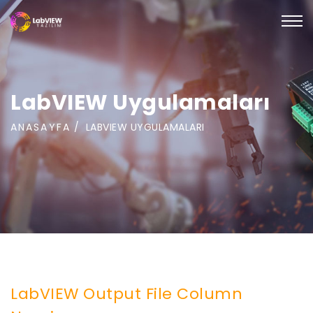
LabVIEW Uygulamaları
ANASAYFA
LABVIEW UYGULAMALARI
LabVIEW Output File Column